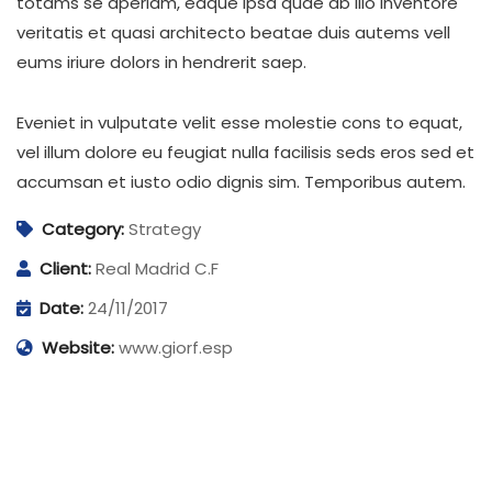
totams se aperiam, eaque ipsa quae ab illo inventore
veritatis et quasi architecto beatae duis autems vell
eums iriure dolors in hendrerit saep.
Eveniet in vulputate velit esse molestie cons to equat,
vel illum dolore eu feugiat nulla facilisis seds eros sed et
accumsan et iusto odio dignis sim. Temporibus autem.
Category:
Strategy
Client:
Real Madrid C.F
Date:
24/11/2017
Website:
www.giorf.esp