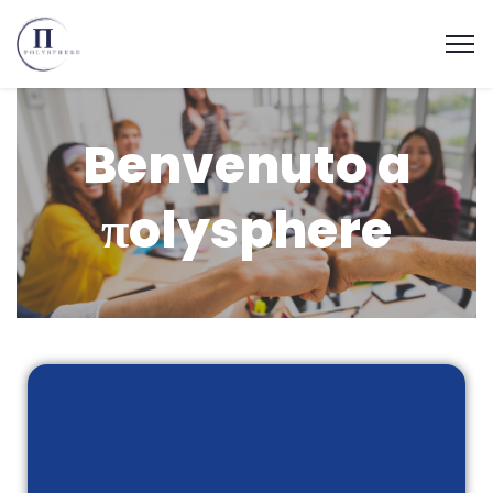
Benvenuto a
πolysphere