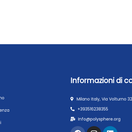
Informazioni di c
mo
Milano Italy, Via Volturno 3
+393516238355
renza
Info@polysphere.org
i