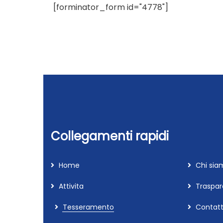
[forminator_form id="4778"]
Collegamenti rapidi
Home
Chi sia
Attivita
Traspa
Tesseramento
Contatt