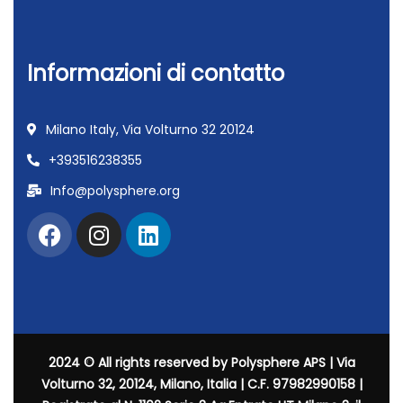
Informazioni di contatto
Milano Italy, Via Volturno 32 20124
+393516238355
Info@polysphere.org
2024 © All rights reserved by Polysphere APS | Via
Volturno 32, 20124, Milano, Italia | C.F. 97982990158 |